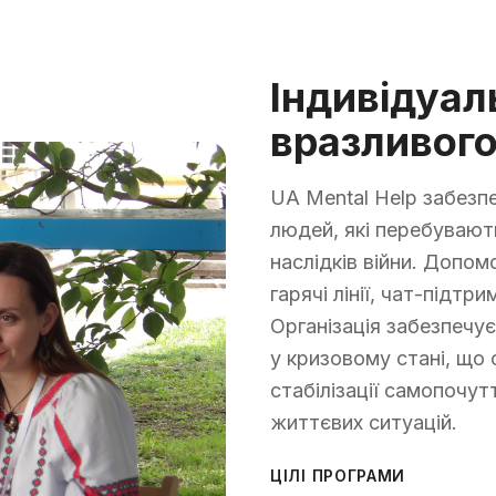
Індивідуал
вразливого
UA Mental Help забезп
людей, які перебувают
наслідків війни. Допом
гарячі лінії, чат-підтр
Організація забезпечу
у кризовому стані, що
стабілізації самопочу
життєвих ситуацій.
ЦІЛІ ПРОГРАМИ