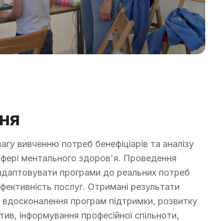
ня
вагу вивченню потреб бенефіціарів та аналізу
 сфері ментального здоров'я. Проведення
адаптовувати програми до реальних потреб
ефективність послуг. Отримані результати
 вдосконалення програм підтримки, розвитку
атив, інформування професійної спільноти,