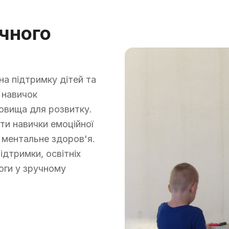
чного
на підтримку дітей та
 навичок
овища для розвитку.
ти навички емоційної
е ментальне здоров'я.
ідтримки, освітніх
оги у зручному