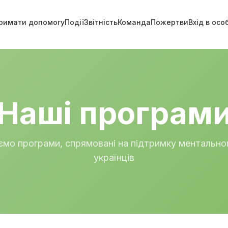
римати допомогу
Події
Звітність
Команда
Пожертви
Вхід в осо
Наші програм
ємо програми, спрямовані на підтримку ментально
українців