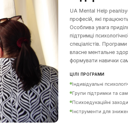
UA Mental Help реаліз
професій, які працюют
Особлива увага приділ
підтримці психологічно
спеціалістів. Програм
власне ментальне здоро
формувати навички сам
ЦІЛІ ПРОГРАМИ
Індивідуальні психологі
Групи підтримки та са
Психоедукаційні заходи 
Інструменти для знижен