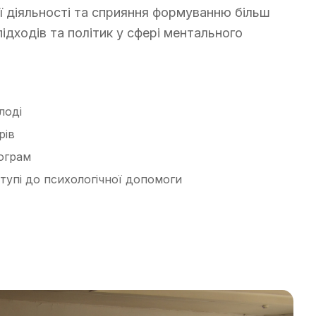
ї діяльності та сприяння формуванню більш
підходів та політик у сфері ментального
лоді
рів
ограм
ступі до психологічної допомоги