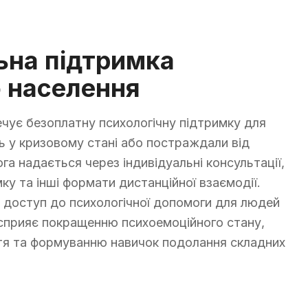
ьна підтримка
 населення
ечує безоплатну психологічну підтримку для
ь у кризовому стані або постраждали від
ога надається через індивідуальні консультації,
имку та інші формати дистанційної взаємодії.
є доступ до психологічної допомоги для людей
 сприяє покращенню психоемоційного стану,
ття та формуванню навичок подолання складних