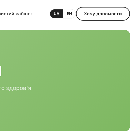
бистий кабінет
Хочу допомогти
UA
EN
и
го здоров'я