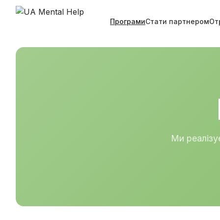
Програми
Стати партнером
От
Ми реалізу