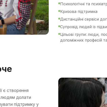
Психологічні та психіат
Кризова підтримка
Дистанційні сервіси до
Супровід людей із підв
Цільові групи: люди, пос
допоміжних професій та 
юче
ї є створення
ь людям долати
мувати підтримку у