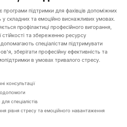
ує програми підтримки для фахівців допоміжних
ь у складних та емоційно виснажливих умовах.
яється профілактиці професійного вигорання,
ї стійкості та збереженню ресурсу
и допомагають спеціалістам підтримувати
в'я, зберігати професійну ефективність та
опідтримки в умовах тривалого стресу.
чні консультації
модопомоги
для спеціалістів
ня рівня стресу та емоційного навантаження